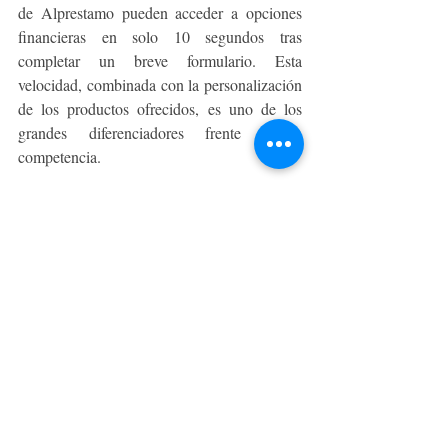
de Alprestamo pueden acceder a opciones 
financieras en solo 10 segundos tras 
completar un breve formulario. Esta 
velocidad, combinada con la personalización 
de los productos ofrecidos, es uno de los 
grandes diferenciadores frente a la 
competencia.
En este sentido y de cara al futuro, 
Alprestamo proyecta un crecimiento 
acelerado en el mercado chileno, con la 
expectativa de alcanzar los 2,5 millones de 
usuarios activos en sus primeros dos años de 
operaciones. Este hito forma parte de una 
estrategia más amplia de expansión en 
América Latina, donde la compañía ya opera 
en países como Argentina, Uruguay, 
México, Perú, Colombia y República 
Dominicana.