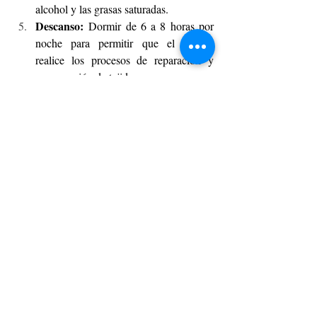
alcohol y las grasas saturadas.
Descanso:
 Dormir de 6 a 8 horas por 
noche para permitir que el cuerpo 
realice los procesos de reparación y 
recuperación de tejidos.
Bienestar emocional:
 Mantener una 
actitud positiva y evitar situaciones que 
generen conflicto, pues el estrés 
prolongado provoca la liberación de 
cortisol, una hormona que puede 
ralentizar el metabolismo y promover el 
almacenamiento de grasa.
De esta forma e implementando estos hábitos 
no solo podrías mantener un metabolismo 
activo, sino que también podrías mejorar tu 
calidad de vida y salud en general, afirma el 
doctor Ulloa. 
TENDENCIAS