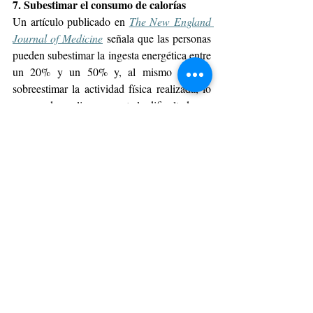
7. Subestimar el consumo de calorías
Un artículo publicado en 
The New England 
Journal of Medicine
 señala que las personas 
pueden subestimar la ingesta energética entre 
un 20% y un 50% y, al mismo tiempo, 
sobreestimar la actividad física realizada, lo 
que puede explicar en parte la dificultad para 
perder peso. Por eso, puede ser útil contar 
con orientación profesional y herramientas 
que ayuden a realizar estos cálculos de 
manera más personalizada.
8. Condiciones hormonales o metabólicas 
existentes
Según Nataniel, los cambios hormonales 
pueden afectar el metabolismo, el apetito y 
también la distribución de la grasa corporal. 
Por eso, puede ser recomendable realizar un 
chequeo anual de los niveles hormonales y 