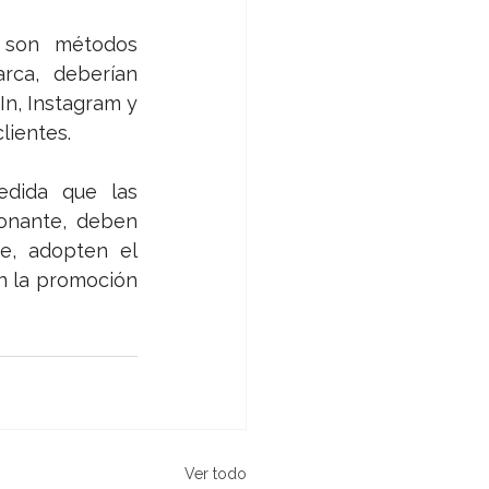
 son métodos 
rca, deberían 
n, Instagram y 
ientes. 
edida que las 
nante, deben 
te, adopten el 
n la promoción 
Ver todo