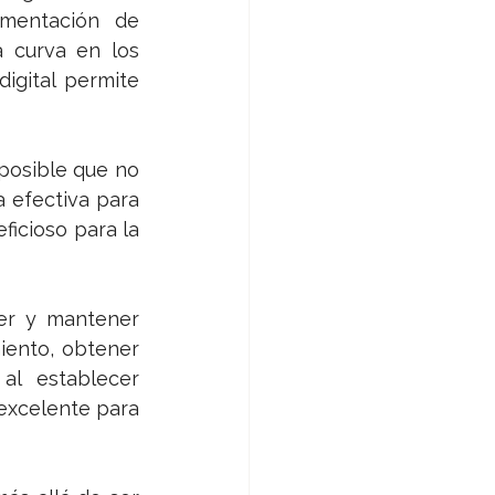
mentación de 
 curva en los 
gital permite 
posible que no 
 efectiva para 
icioso para la 
er y mantener 
ento, obtener 
l establecer 
excelente para 