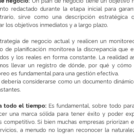
de negocio: 
Un plan de negocio tiene un objetivo m
o redactado durante la etapa inicial para garantiz
ntrario, sirve como una descripción estratégica q
ar los objetivos inmediatos y a largo plazo. 
rategia de negocio actual y realicen un monitoreo
 de planificación monitorea la discrepancia que ex
dos y los reales en forma constante. La realidad as
os llevar un registro de dónde, por qué y cómo 
oreo es fundamental para una gestión efectiva.
o debería considerarse como un documento dinámico
stantes. 
 todo el tiempo: 
Es fundamental, sobre todo para
cer una marca sólida para tener éxito y poder exp
competitivo. Si bien muchas empresas priorizan el 
rvicios, a menudo no logran reconocer la naturaleza