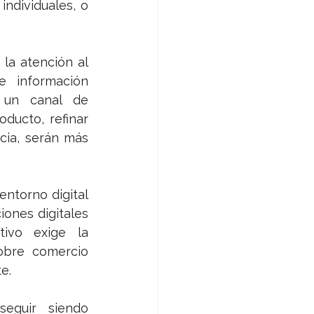
ndividuales, o 
la atención al 
 información 
 un canal de 
ducto, refinar 
cia, serán más 
ntorno digital 
ones digitales 
ivo exige la 
obre comercio 
e.
eguir siendo 