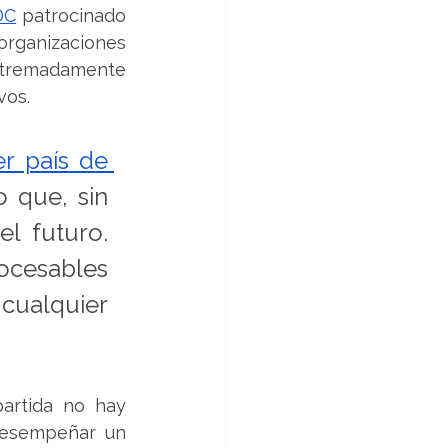
DC
 patrocinado 
rganizaciones 
xtremadamente 
vos.
r país de 
 que, sin 
l futuro. 
ocesables 
ualquier 
artida no hay 
desempeñar un 