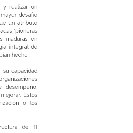
y realizar un 
 mayor desafío 
e un atributo 
adas "pioneras 
ás maduras en 
a integral de 
abían hecho.
 su capacidad 
organizaciones 
e desempeño, 
ejorar. Estos 
ización o los 
ructura de TI 