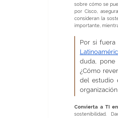
sobre cómo se pue
por Cisco, asegur
consideran la sos
importante, mientra
Por si fuera
Latinoaméri
duda, pone e
¿Cómo revert
del estudio
organización
Convierta a TI e
sostenibilidad.  D