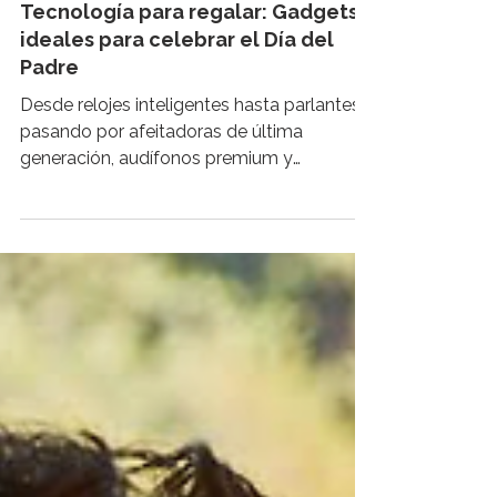
DÍA DEL PADRE
Tecnología para regalar: Gadgets
ideales para celebrar el Día del
Padre
Desde relojes inteligentes hasta parlantes,
pasando por afeitadoras de última
generación, audífonos premium y
herramientas digitales, estas opciones
combinan innovación, diseño y
funcionalidad para distintos estilos de
papá. El domingo 21 de junio se celebra el
Día del Padre, una oportunidad perfecta
para agradecerle todo lo que hace con un
regalo que realmente lo sorprenda. Y si tu
papá es de los que ama la tecnología, los
gadgets útiles o simplemente disfruta de