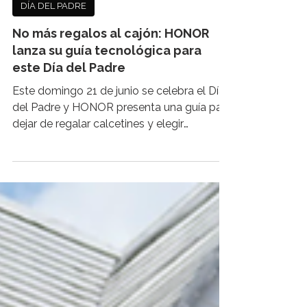
DÍA DEL PADRE
No más regalos al cajón: HONOR
lanza su guía tecnológica para
este Día del Padre
Este domingo 21 de junio se celebra el Día
del Padre y HONOR presenta una guía para
dejar de regalar calcetines y elegir
tecnología que realmente acompañe su
ritmo. Desde audífonos que traducen
idiomas, hasta el smartphone más
resistente del mercado. Se acerca el Día
del Padre y todos buscamos lo mismo: un
regalo que no termine guardado en un
cajón. En HONOR sabemos que hoy los
papás están más conectados que nunca,
ya sea trabajando, viajando o capturando